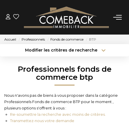
ACHETER
Accueil
Professionnels
Fonds de commerce
BTP
LOUER
Modifier les critères de recherche
Type de transaction
Localisation
Acheter
Localisation
ESTIMER
Professionnels fonds de
Type de bien
Sélectionnez...
Surface min
commerce btp
NOTRE AGENCE
Budget max
Plus de critères
Nous n'avons pas de biens à vous proposer dans la catégorie
BIENS VENDUS
Professionnels Fonds de commerce BTP pour le moment ,
Créer une alerte
plusieurs options s'offrent à vous :
Re-soumettre la recherche avec moins de critères.
CONTACT
Transmettez-nous votre demande