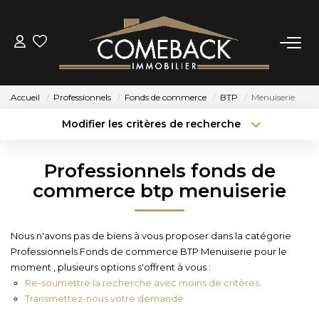
ACHETER
Accueil
Professionnels
Fonds de commerce
BTP
Menuiserie
LOUER
Modifier les critères de recherche
Type de transaction
Localisation
Acheter
Localisation
ESTIMER
Professionnels fonds de
Type de bien
Sélectionnez...
Surface min
commerce btp menuiserie
NOTRE AGENCE
Budget max
Plus de critères
Nous n'avons pas de biens à vous proposer dans la catégorie
BIENS VENDUS
Professionnels Fonds de commerce BTP Menuiserie pour le
Créer une alerte
moment , plusieurs options s'offrent à vous :
Re-soumettre la recherche avec moins de critères.
CONTACT
Transmettez-nous votre demande