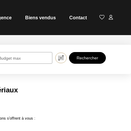
gence
Biens vendus
Contact
Budget max
riaux
ns s'offrent à vous :