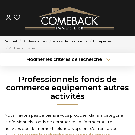
ACHETER
Accueil
Professionnels
Fonds de commerce
Equipement
LOUER
Autres activités
Modifier les critères de recherche
Type de transaction
Localisation
ESTIMER
Acheter
Localisation
Professionnels fonds de
Type de bien
NOTRE AGENCE
Sélectionnez...
Surface min
commerce equipement autres
activités
Budget max
Plus de critères
BIENS VENDUS
Créer une alerte
Nous n'avons pas de biens à vous proposer dans la catégorie
CONTACT
Professionnels Fonds de commerce Equipement Autres
activités pour le moment , plusieurs options s'offrent à vous :
Re-soumettre la recherche avec moins de critères.