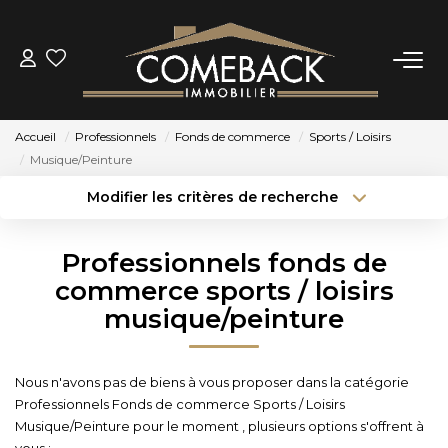
ACHETER
Accueil
Professionnels
Fonds de commerce
Sports / Loisirs
LOUER
Musique/Peinture
Modifier les critères de recherche
Type de transaction
Localisation
ESTIMER
Acheter
Localisation
Professionnels fonds de
Type de bien
NOTRE AGENCE
Sélectionnez...
Surface min
commerce sports / loisirs
musique/peinture
Budget max
Plus de critères
BIENS VENDUS
Créer une alerte
Nous n'avons pas de biens à vous proposer dans la catégorie
CONTACT
Professionnels Fonds de commerce Sports / Loisirs
Musique/Peinture pour le moment , plusieurs options s'offrent à
vous :