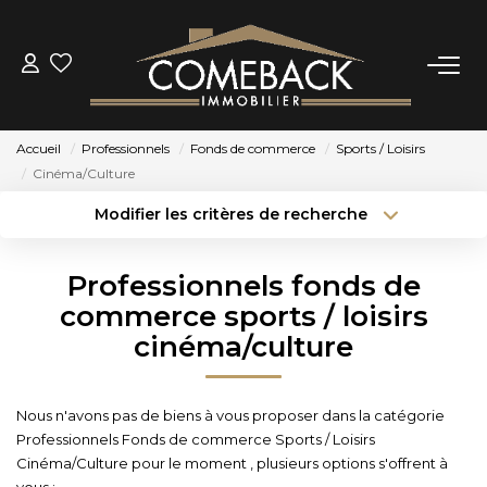
ACHETER
Accueil
Professionnels
Fonds de commerce
Sports / Loisirs
LOUER
Cinéma/Culture
Modifier les critères de recherche
Type de transaction
Localisation
ESTIMER
Acheter
Localisation
Professionnels fonds de
Type de bien
NOTRE AGENCE
Sélectionnez...
Surface min
commerce sports / loisirs
cinéma/culture
Budget max
Plus de critères
BIENS VENDUS
Créer une alerte
Nous n'avons pas de biens à vous proposer dans la catégorie
CONTACT
Professionnels Fonds de commerce Sports / Loisirs
Cinéma/Culture pour le moment , plusieurs options s'offrent à
vous :