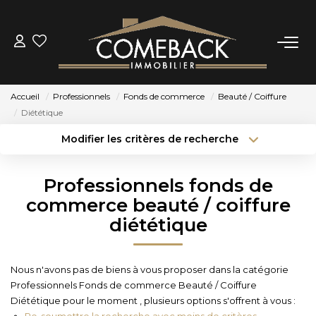
ACHETER
Accueil
Professionnels
Fonds de commerce
Beauté / Coiffure
LOUER
Diététique
Modifier les critères de recherche
Type de transaction
Localisation
ESTIMER
Acheter
Localisation
Professionnels fonds de
Type de bien
NOTRE AGENCE
Sélectionnez...
Surface min
commerce beauté / coiffure
diététique
Budget max
Plus de critères
BIENS VENDUS
Créer une alerte
Nous n'avons pas de biens à vous proposer dans la catégorie
CONTACT
Professionnels Fonds de commerce Beauté / Coiffure
Diététique pour le moment , plusieurs options s'offrent à vous :
Re-soumettre la recherche avec moins de critères.