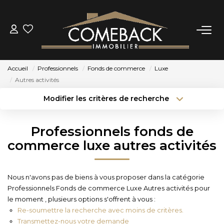
ACHETER
Accueil
Professionnels
Fonds de commerce
Luxe
LOUER
Autres activités
Modifier les critères de recherche
Type de transaction
Localisation
ESTIMER
Acheter
Localisation
Professionnels fonds de
Type de bien
NOTRE AGENCE
Sélectionnez...
Surface min
commerce luxe autres activités
Budget max
Plus de critères
BIENS VENDUS
Nous n'avons pas de biens à vous proposer dans la catégorie
Professionnels Fonds de commerce Luxe Autres activités pour
Créer une alerte
CONTACT
le moment , plusieurs options s'offrent à vous :
Re-soumettre la recherche avec moins de critères.
Transmettez-nous votre demande