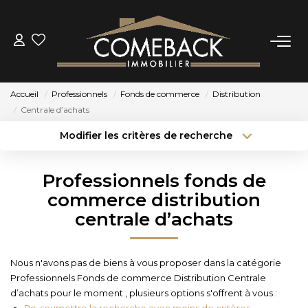
ACHETER
Accueil
Professionnels
Fonds de commerce
Distribution
LOUER
Centrale d’achats
Modifier les critères de recherche
Type de transaction
Localisation
ESTIMER
Acheter
Localisation
Professionnels fonds de
Type de bien
NOTRE AGENCE
Sélectionnez...
Surface min
commerce distribution
centrale d’achats
Budget max
Plus de critères
BIENS VENDUS
Créer une alerte
Nous n'avons pas de biens à vous proposer dans la catégorie
CONTACT
Professionnels Fonds de commerce Distribution Centrale
d’achats pour le moment , plusieurs options s'offrent à vous :
Re-soumettre la recherche avec moins de critères.