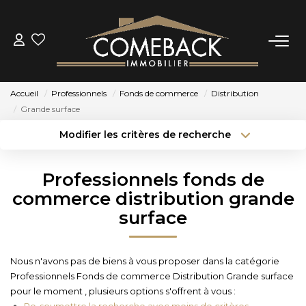
ACHETER
Accueil
Professionnels
Fonds de commerce
Distribution
LOUER
Grande surface
Modifier les critères de recherche
Type de transaction
Localisation
ESTIMER
Acheter
Localisation
Professionnels fonds de
Type de bien
NOTRE AGENCE
Sélectionnez...
Surface min
commerce distribution grande
surface
Budget max
Plus de critères
BIENS VENDUS
Créer une alerte
Nous n'avons pas de biens à vous proposer dans la catégorie
CONTACT
Professionnels Fonds de commerce Distribution Grande surface
pour le moment , plusieurs options s'offrent à vous :
Re-soumettre la recherche avec moins de critères.