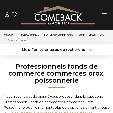
ACHETER
Accueil
Professionnels
Fonds de commerce
Commerces Prox.
LOUER
Poissonnerie
Modifier les critères de recherche
Type de transaction
Localisation
ESTIMER
Acheter
Localisation
Professionnels fonds de
Type de bien
NOTRE AGENCE
Sélectionnez...
Surface min
commerce commerces prox.
poissonnerie
Budget max
Plus de critères
BIENS VENDUS
Créer une alerte
Nous n'avons pas de biens à vous proposer dans la catégorie
CONTACT
Professionnels Fonds de commerce Commerces Prox.
Poissonnerie pour le moment , plusieurs options s'offrent à vous :
Re-soumettre la recherche avec moins de critères.