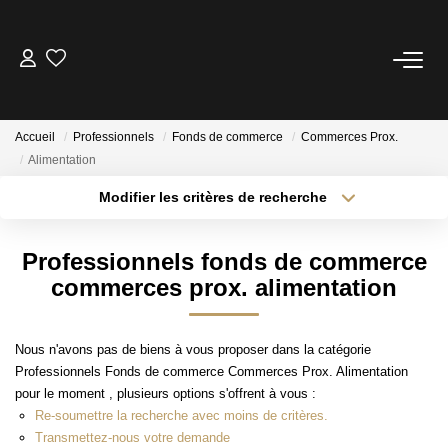
ACHETER
Accueil
Professionnels
Fonds de commerce
Commerces Prox.
LOUER
Alimentation
Modifier les critères de recherche
ESTIMER
Localisation
Type de transaction
Surface min
Professionnels fonds de commerce
Type de bien
NOTRE AGENCE
commerces prox. alimentation
Plus de critères
Budget max
BIENS VENDUS
Créer une alerte
Nous n'avons pas de biens à vous proposer dans la catégorie
Professionnels Fonds de commerce Commerces Prox. Alimentation
pour le moment , plusieurs options s'offrent à vous :
CONTACT
Re-soumettre la recherche avec moins de critères.
Transmettez-nous votre demande