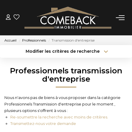
ACHETER
Accueil
Professionnels
Transmission d'entreprise
LOUER
Modifier les critères de recherche
Type de transaction
Localisation
Acheter
Localisation
ESTIMER
Professionnels transmission
Type de bien
Sélectionnez...
Surface min
d'entreprise
NOTRE AGENCE
Budget max
Plus de critères
Nous n'avons pas de biens à vous proposer dans la catégorie
BIENS VENDUS
Professionnels Transmission d'entreprise pour le moment ,
Créer une alerte
plusieurs options s'offrent à vous :
Re-soumettre la recherche avec moins de critères.
CONTACT
Transmettez-nous votre demande