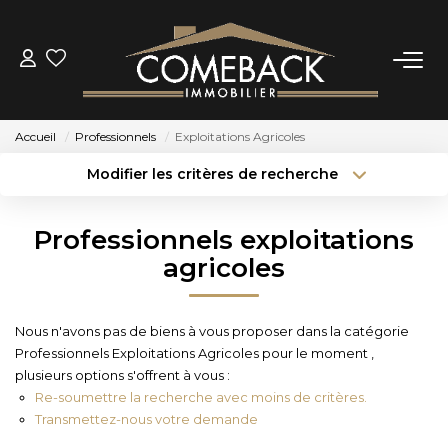
ACHETER
Accueil
Professionnels
Exploitations Agricoles
LOUER
Modifier les critères de recherche
Type de transaction
Localisation
Acheter
Localisation
ESTIMER
Professionnels exploitations
Type de bien
Sélectionnez...
Surface min
agricoles
NOTRE AGENCE
Budget max
Plus de critères
Nous n'avons pas de biens à vous proposer dans la catégorie
BIENS VENDUS
Professionnels Exploitations Agricoles pour le moment ,
Créer une alerte
plusieurs options s'offrent à vous :
Re-soumettre la recherche avec moins de critères.
CONTACT
Transmettez-nous votre demande