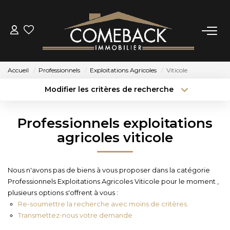
ACHETER
Accueil
Professionnels
Exploitations Agricoles
Viticole
LOUER
Modifier les critères de recherche
Type de transaction
Localisation
Acheter
Localisation
ESTIMER
Professionnels exploitations
Type de bien
Sélectionnez...
Surface min
agricoles viticole
NOTRE AGENCE
Budget max
Plus de critères
Nous n'avons pas de biens à vous proposer dans la catégorie
BIENS VENDUS
Professionnels Exploitations Agricoles Viticole pour le moment ,
Créer une alerte
plusieurs options s'offrent à vous :
Re-soumettre la recherche avec moins de critères.
CONTACT
Transmettez-nous votre demande