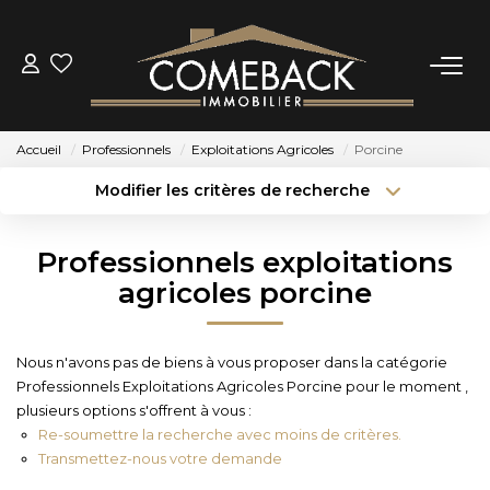
ACHETER
Accueil
Professionnels
Exploitations Agricoles
Porcine
LOUER
Modifier les critères de recherche
Type de transaction
Localisation
Acheter
Localisation
ESTIMER
Professionnels exploitations
Type de bien
Sélectionnez...
Surface min
agricoles porcine
NOTRE AGENCE
Budget max
Plus de critères
Nous n'avons pas de biens à vous proposer dans la catégorie
BIENS VENDUS
Professionnels Exploitations Agricoles Porcine pour le moment ,
Créer une alerte
plusieurs options s'offrent à vous :
Re-soumettre la recherche avec moins de critères.
CONTACT
Transmettez-nous votre demande