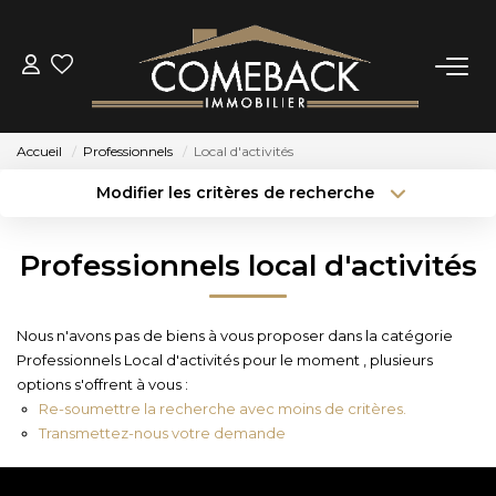
ACHETER
Accueil
Professionnels
Local d'activités
LOUER
Modifier les critères de recherche
Type de transaction
Localisation
Acheter
Localisation
ESTIMER
Professionnels local d'activités
Type de bien
Sélectionnez...
Surface min
NOTRE AGENCE
Nous n'avons pas de biens à vous proposer dans la catégorie
Budget max
Plus de critères
Professionnels Local d'activités pour le moment , plusieurs
BIENS VENDUS
options s'offrent à vous :
Créer une alerte
Re-soumettre la recherche avec moins de critères.
Transmettez-nous votre demande
CONTACT