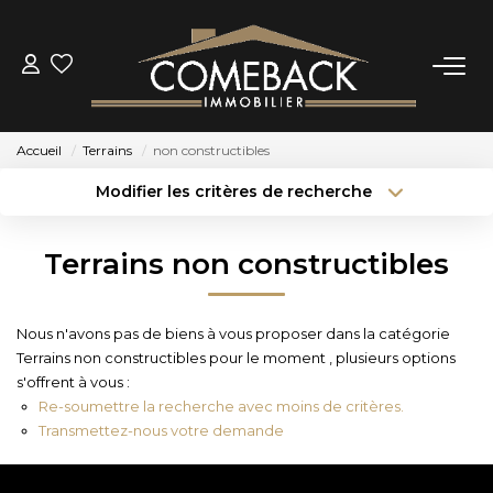
ACHETER
Accueil
Terrains
non constructibles
LOUER
Modifier les critères de recherche
Type de transaction
Localisation
Acheter
Localisation
ESTIMER
Terrains non constructibles
Type de bien
Sélectionnez...
Surface min
NOTRE AGENCE
Nous n'avons pas de biens à vous proposer dans la catégorie
Budget max
Plus de critères
Terrains non constructibles pour le moment , plusieurs options
BIENS VENDUS
s'offrent à vous :
Créer une alerte
Re-soumettre la recherche avec moins de critères.
Transmettez-nous votre demande
CONTACT