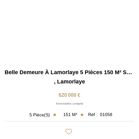
Belle Demeure À Lamorlaye 5 Pièces 150 M² Sur Un...
,
Lamorlaye
620 000 €
honoraires compris
151
M²
Réf :
01058
5
Pièce(s)