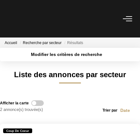
ACHETER
Accueil
Recherche par secteur
Résultats
LOUER
Modifier les critères de recherche
Localisation
Type de transaction
Surface min
ESTIMER
Liste des annonces par secteur
Type de bien
Plus de critères
Budget max
NOTRE AGENCE
Créer une alerte
Afficher la carte
BIENS VENDUS
2 annonce(s) trouvée(s)
Trier par
CONTACT
Coup De Coeur