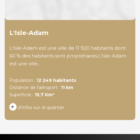
L'Isle-Adam
L'Isle-Adam est une ville de 11 920 habitants dont
60 % des habitants sont propriétaires.L'Isle-Adam
est une ville...
Population :
12 249 habitants
Distance de l'aéroport :
11 km
Superficie :
15,7 Km²
+
d'infos sur le quartier
DENSITÉ DE POPULATION
ENFANTS ET ADOLESCENTS