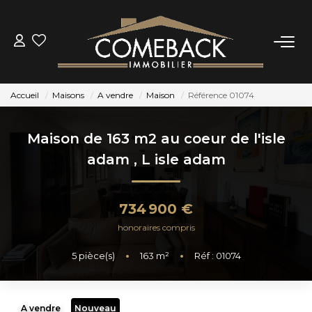
ACHETER
Accueil
Maisons
A vendre
Maison
Référence 01074
LOUER
Maison de 163 m2 au coeur de l'isle
ESTIMER
adam
,
L isle adam
NOTRE AGENCE
734 900 €
honoraires compris
BIENS VENDUS
5
pièce(s)
•
163
m²
•
Réf : 01074
CONTACT
A vendre
Nouveau