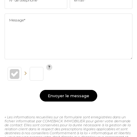
N° de téléphone*
email*
Message*
Envoyer le message
« Les informations recueillies sur ce formulaire sont enregistrées dans un
fichier informatisé par COMEBACK IMMOBILIER pour gérer votre demande
de contact. Elles sont conservées pour la durée nécessaire à la gestion de la
relation client dans le respect des prescriptions légales applicables et sont
destinées à nos conseillers Conformément à la loi « informatique et libertés
», vous pouvez exercer votre droit d'accès aux données vous concernant et