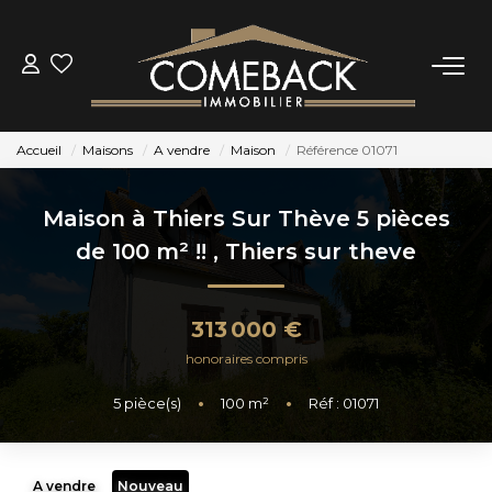
ACHETER
Accueil
Maisons
A vendre
Maison
Référence 01071
LOUER
Maison à Thiers Sur Thève 5 pièces
ESTIMER
de 100 m² !!
,
Thiers sur theve
NOTRE AGENCE
313 000 €
honoraires compris
BIENS VENDUS
5
pièce(s)
•
100
m²
•
Réf : 01071
CONTACT
A vendre
Nouveau