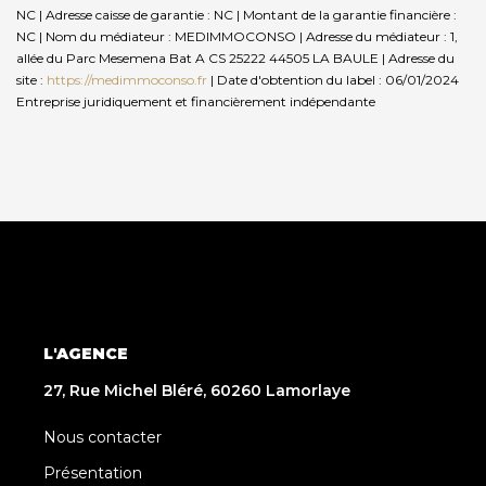
NC | Adresse caisse de garantie : NC | Montant de la garantie financière :
NC | Nom du médiateur : MEDIMMOCONSO | Adresse du médiateur : 1,
allée du Parc Mesemena Bat A CS 25222 44505 LA BAULE | Adresse du
site :
https://medimmoconso.fr
| Date d'obtention du label : 06/01/2024
Entreprise juridiquement et financièrement indépendante
L'AGENCE
27, Rue Michel Bléré, 60260 Lamorlaye
Nous contacter
Présentation