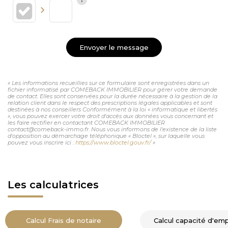
Envoyer le message
« Les informations recueillies sur ce formulaire sont enregistrées dans un
fichier informatisé par COMEBACK IMMOBILIER pour gérer votre demande
de contact. Elles sont conservées pour la durée nécessaire à la gestion de la
relation client dans le respect des prescriptions légales applicables et sont
destinées à nos conseillers Conformément à la loi « informatique et libertés
», vous pouvez exercer votre droit d'accès aux données vous concernant et
les faire rectifier en contactant COMEBACK IMMOBILIER
contact@comeback-immo.fr. Nous vous informons de l'existence de la liste
d'opposition au démarchage téléphonique « Bloctel », sur laquelle vous
pouvez vous inscrire ici :
https://www.bloctel.gouv.fr/
»
Les calculatrices
Calcul Frais de notaire
Calcul capacité d'em