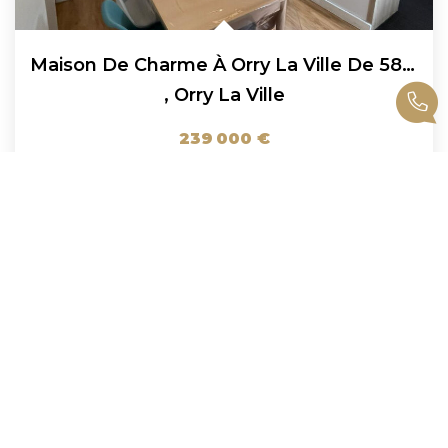
Maison De Charme À Orry La Ville De 58 M² En Carrez Et 70...
,
Orry La Ville
239 000 €
honoraires compris
68
M²
Réf :
00989
4
Pièce(s)