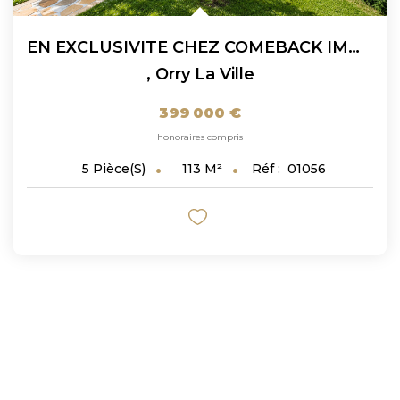
EN EXCLUSIVITE CHEZ COMEBACK IMMOBILIER : Charmante Maison...
,
Orry La Ville
399 000 €
honoraires compris
113
M²
Réf :
01056
5
Pièce(s)