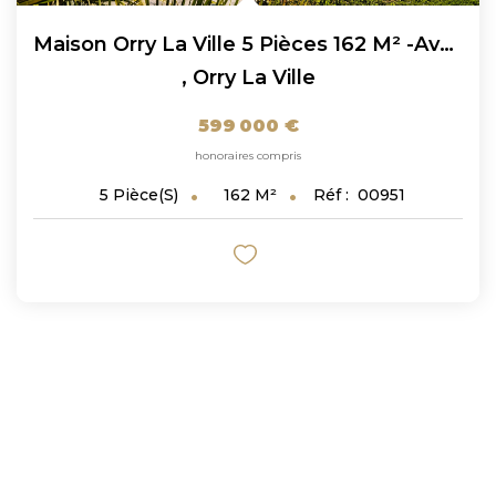
Maison Orry La Ville 5 Pièces 162 M² -avec Piscine Chauffée...
,
Orry La Ville
599 000 €
honoraires compris
162
M²
Réf :
00951
5
Pièce(s)