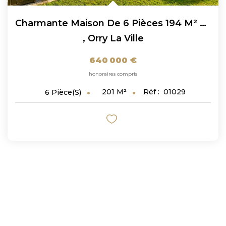
Charmante Maison De 6 Pièces 194 M² À Orry La Ville !
,
Orry La Ville
640 000 €
honoraires compris
201
M²
Réf :
01029
6
Pièce(s)