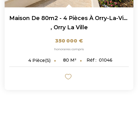
Maison De 80m2 - 4 Pièces À Orry-La-Ville !
,
Orry La Ville
350 000 €
honoraires compris
80
M²
Réf :
01046
4
Pièce(s)