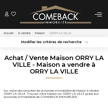
ACHETER
Accueil
A vendre
Maison
ORRY LA VILLE
LOUER
Modifier les critères de recherche
Type de transaction
Localisation
Acheter
Localisation
ESTIMER
Achat / Vente Maison ORRY LA
Type de bien
Sélectionnez...
Surface min
VILLE - Maison a vendre à
NOTRE AGENCE
ORRY LA VILLE
Budget max
Plus de critères
BIENS VENDUS
Créer une alerte
Sur notre site consultez les annonces immobilière de Maison à vendre
ORRY LA VILLE. Trouvez votre Maison sur ORRY LA VILLE grâce aux
CONTACT
annonces immobilières de COMEBACK IMMOBILIER.