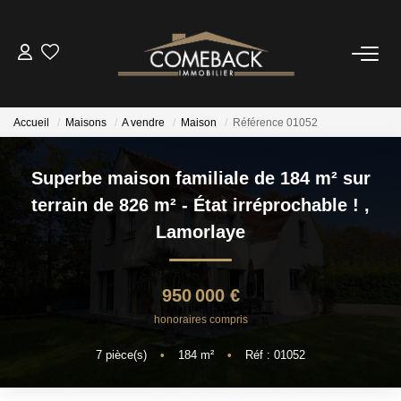
ACHETER
Accueil
Maisons
A vendre
Maison
Référence 01052
LOUER
Superbe maison familiale de 184 m² sur
ESTIMER
terrain de 826 m² - État irréprochable !
,
Lamorlaye
NOTRE AGENCE
950 000 €
BIENS VENDUS
honoraires compris
7
pièce(s)
•
184
m²
•
Réf : 01052
CONTACT