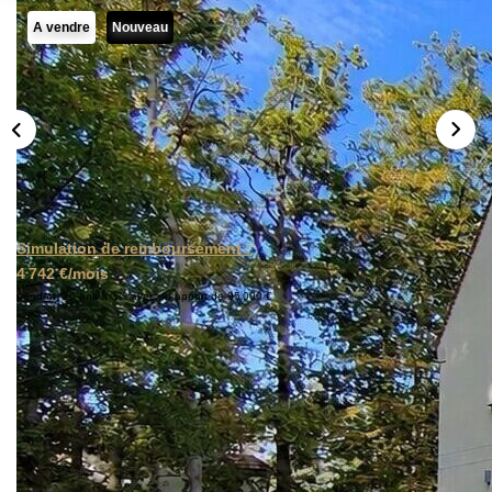
A vendre
Nouveau
Simulation de remboursement :
4 742 €/mois
pendant 20 ans à 3% avec un apport de 95 000 €
Description
Réf : 01052
À découvrir sans tarder : magnifique maison