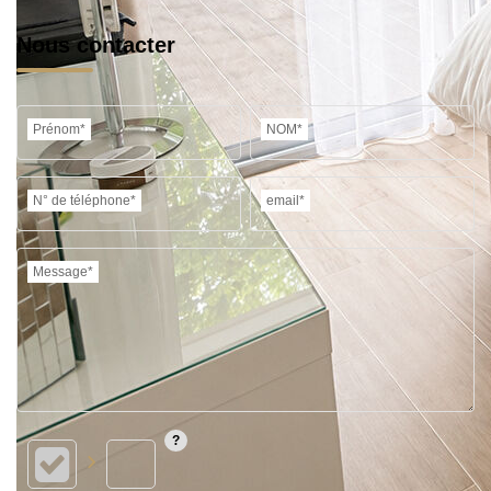
Nous contacter
Prénom*
NOM*
N° de téléphone*
email*
Message*