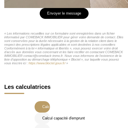
Envoyer le message
« Les informations recueillies sur ce formulaire sont enregistrées dans un fichier
informatisé par COMEBACK IMMOBILIER pour gérer votre demande de contact. Elles
sont conservées pour la durée nécessaire à la gestion de la relation client dans le
respect des prescriptions légales applicables et sont destinées à nos conseillers
Conformément à la loi « informatique et libertés », vous pouvez exercer votre droit
d'accès aux données vous concernant et les faire rectifier en contactant COMEBACK
IMMOBILIER contact@comeback-immo.fr. Nous vous informons de l'existence de la
liste d'opposition au démarchage téléphonique « Bloctel », sur laquelle vous pouvez
vous inscrire ici :
https://www.bloctel.gouv.fr/
»
Les calculatrices
Calcul Frais de notaire
Calcul capacité d'emprunt