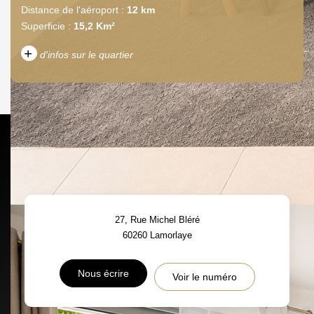
Distance de l'aéroport :
12 km
Superficie :
15,2 Km²
+
d'infos sur le quartier
DENSITÉ DE POPULATION
ENFANTS ET ADOLESCENTS
AGE MOYEN
REVENU MENSUEL PAR
MÉNAGE
TAUX DE PROPRIÉTAIRES
TAUX D'HABITATION
27, Rue Michel Bléré
TAXE FONCIÈRE
PART DES MÉNAGES SANS
60260
Lamorlaye
VOITURE
DISTANCE DE L'AÉROPORT :
SUPERFICIE :
Nous écrire
Voir le numéro
RÉSULTATS DES LYCÉES
ECOLES ET CRÈCHES