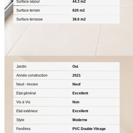
Surface séjour
44.3 m2
Surface terrain
826 m2
Surface terrasse
38.6 m2
Extérieur
Jardin
Oui
Année construction
2021
Neuf - Ancien
Neuf
Etat général
Excellent
Vis à Vis
Non
Etat extérieur
Excellent
Style
Moderne
Fenêtres
PVC Double Vitrage