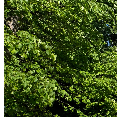
À l'étage, un palier dessert quatre belles chambres, une
salle de bain, un espace de stockage ainsi qu'un WC
indépendant.
Cette maison récente allie parfaitement modernité, avec
une borne de recharge pour véhicule électrique, confort et
fonctionnalité. Aucun travaux à prévoir : vous n'avez plus
qu'à poser vos valises. Un bien rare sur le secteur, idéal
pour une famille en quête de tranquillité.
Agence COMEBACK IMMOBILIER
27, Rue Michel Bléré - 60260 Lamorlaye
Téléphone : 03.44.21.03.07. / 06.52.65.33.44 (Patricia
Roméo) / 06.27.81.04.25 (Carla Vinet)
mail : contact@comeback-immo.fr
Site: www.comeback-immo.fr
**
Honoraires à la charge du vendeur