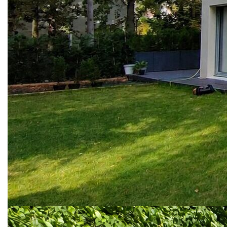
contemporaine construite en 2021, offrant des prestations
de qualité et un état irréprochable, le tout dans un
environnement calme et recherché.
Édifiée sur un terrain de 826 m², cette maison offre une
surface totale de 184 m² et bénéficie d'un chauffage au sol,
alliant confort et qualité de vie pour toute la famille.
Dès l'entrée, vous serez séduits par ses volumes généreux
et sa luminosité. Le rez-de-chaussée se compose d'une
entrée accueillante, d'un WC indépendant, ainsi que d'une
cuisine indépendante aménagée et équipée. La pièce de vie
de plus de 44 m², comprenant un séjour double lumineux et
une salle à manger, bénéficie d'une exposition sud-ouest.
Vous trouverez également une buanderie, ainsi qu'une
superbe suite parentale comprenant un dressing, une
chambre avec accès direct à l'une des terrasses, ainsi
qu'une salle d'eau avec WC.
Un garage carrelé complète ce niveau et permet de
stationner deux véhicules confortablement.