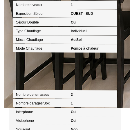
Nombre niveaux
1
Exposition Séjour
OUEST - SUD
Séjour Double
Oui
Type Chauffage
Individuel
Méca. Chauffage
Au Sol
Mode Chauffage
Pompe à chaleur
Autres
Nombre de terrasses
2
Nombre garages/Box
1
Interphone
Oui
Visiophone
Oui
Sous-sol
Non