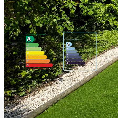
Nos honoraires
Nous contacter
Diagnostics énergétiques
Montant estimé des dépenses annuelles d'énergie pour un
usage standard entre 960€ et 1320€. indexées aux années
2021,2022 et 2023 (abonnement compris).
Imprimer
Partager
Calculer mon budget