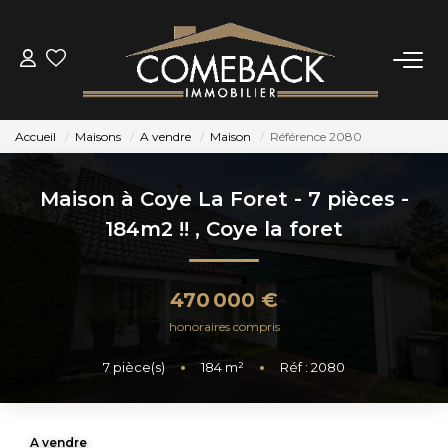
ACHETER
Accueil
Maisons
A vendre
Maison
Référence 2080
LOUER
Maison à Coye La Foret - 7 pièces -
ESTIMER
184m2 !!
,
Coye la foret
NOTRE AGENCE
470 000 €
honoraires compris
BIENS VENDUS
7
pièce(s)
•
184
m²
•
Réf : 2080
CONTACT
A vendre