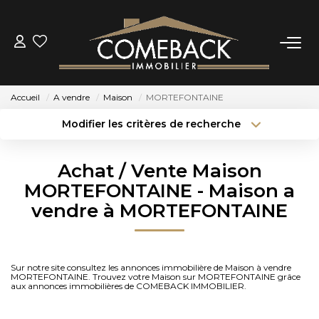
ACHETER
Accueil
A vendre
Maison
MORTEFONTAINE
LOUER
Modifier les critères de recherche
Type de transaction
Localisation
Acheter
Localisation
ESTIMER
Achat / Vente Maison
Type de bien
Sélectionnez...
Surface min
MORTEFONTAINE - Maison a
NOTRE AGENCE
vendre à MORTEFONTAINE
Budget max
Plus de critères
BIENS VENDUS
Créer une alerte
Sur notre site consultez les annonces immobilière de Maison à vendre
MORTEFONTAINE. Trouvez votre Maison sur MORTEFONTAINE grâce
CONTACT
aux annonces immobilières de COMEBACK IMMOBILIER.