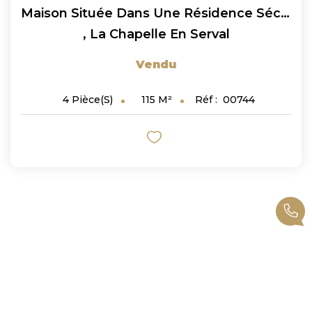
Maison Située Dans Une Résidence Sécurisée À La Chapelle En...
,
La Chapelle En Serval
Vendu
115
M²
Réf :
00744
4
Pièce(s)