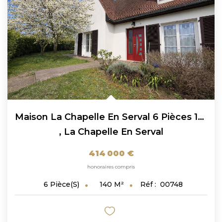
Maison La Chapelle En Serval 6 Pièces 140 M² Avec Sous-Sol...
,
La Chapelle En Serval
414 000 €
honoraires compris
140
M²
Réf :
00748
6
Pièce(s)