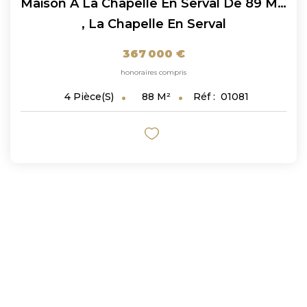
Maison À La Chapelle En Serval De 89 M² Idéalement Située...
,
La Chapelle En Serval
367 000 €
honoraires compris
88
M²
Réf :
01081
4
Pièce(s)