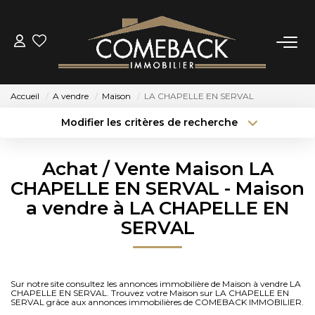
ACHETER
Accueil
A vendre
Maison
LA CHAPELLE EN SERVAL
LOUER
Modifier les critères de recherche
Type de transaction
Localisation
Acheter
Localisation
ESTIMER
Achat / Vente Maison LA
Type de bien
Sélectionnez...
Surface min
CHAPELLE EN SERVAL - Maison
NOTRE AGENCE
a vendre à LA CHAPELLE EN
Budget max
Plus de critères
SERVAL
BIENS VENDUS
Créer une alerte
CONTACT
Sur notre site consultez les annonces immobilière de Maison à vendre LA
CHAPELLE EN SERVAL. Trouvez votre Maison sur LA CHAPELLE EN
SERVAL grâce aux annonces immobilières de COMEBACK IMMOBILIER.