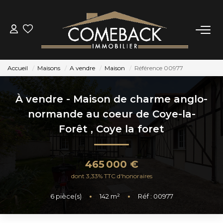
ACHETER
Accueil
Maisons
A vendre
Maison
Référence 00977
LOUER
À vendre - Maison de charme anglo-
ESTIMER
normande au coeur de Coye-la-
Forêt
,
Coye la foret
NOTRE AGENCE
465 000 €
BIENS VENDUS
dont 3,33% TTC d'honoraires
6
pièce(s)
•
142
m²
•
Réf : 00977
CONTACT