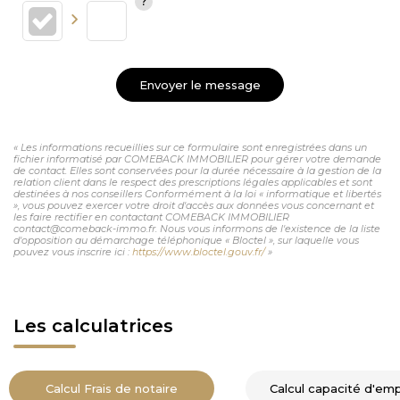
Envoyer le message
« Les informations recueillies sur ce formulaire sont enregistrées dans un
fichier informatisé par COMEBACK IMMOBILIER pour gérer votre demande
de contact. Elles sont conservées pour la durée nécessaire à la gestion de la
relation client dans le respect des prescriptions légales applicables et sont
destinées à nos conseillers Conformément à la loi « informatique et libertés
», vous pouvez exercer votre droit d'accès aux données vous concernant et
les faire rectifier en contactant COMEBACK IMMOBILIER
contact@comeback-immo.fr. Nous vous informons de l'existence de la liste
d'opposition au démarchage téléphonique « Bloctel », sur laquelle vous
pouvez vous inscrire ici :
https://www.bloctel.gouv.fr/
»
Les calculatrices
Calcul Frais de notaire
Calcul capacité d'em