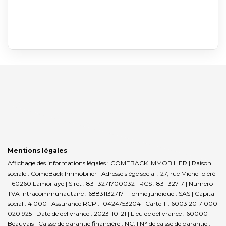
Mentions légales
Affichage des informations légales : COMEBACK IMMOBILIER | Raison
sociale : ComeBack Immobilier | Adresse siège social : 27, rue Michel bléré
- 60260 Lamorlaye | Siret : 83113271700032 | RCS : 831132717 | Numero
TVA Intracommunautaire : 68831132717 | Forme juridique : SAS | Capital
social : 4 000 | Assurance RCP : 10424753204 |
Carte T : 6003 2017 000
020 925 | Date de délivrance : 2023-10-21 | Lieu de délivrance : 60000
Beauvais | Caisse de garantie financière : NC. | N° de caisse de garantie :