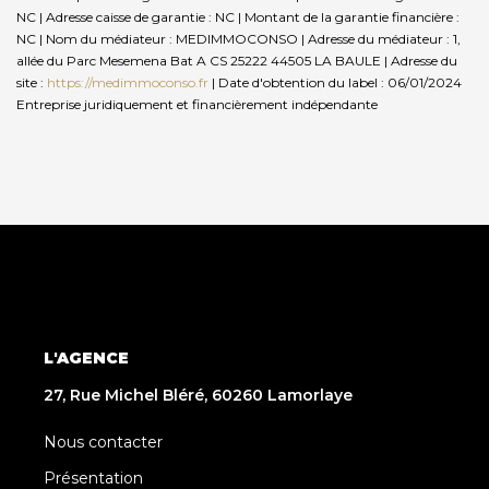
NC | Adresse caisse de garantie : NC | Montant de la garantie financière :
NC | Nom du médiateur : MEDIMMOCONSO | Adresse du médiateur : 1,
allée du Parc Mesemena Bat A CS 25222 44505 LA BAULE | Adresse du
site :
https://medimmoconso.fr
| Date d'obtention du label : 06/01/2024
Entreprise juridiquement et financièrement indépendante
L'AGENCE
27, Rue Michel Bléré, 60260 Lamorlaye
Nous contacter
Présentation