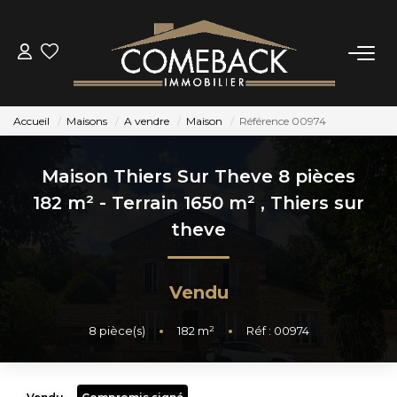
ACHETER
Accueil
Maisons
A vendre
Maison
Référence 00974
LOUER
Maison Thiers Sur Theve 8 pièces
ESTIMER
182 m² - Terrain 1650 m²
,
Thiers sur
theve
NOTRE AGENCE
Vendu
BIENS VENDUS
8
pièce(s)
•
182
m²
•
Réf : 00974
CONTACT