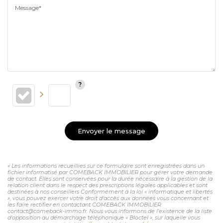
Message*
Envoyer le message
« Les informations recueillies sur ce formulaire sont enregistrées dans un
fichier informatisé par COMEBACK IMMOBILIER pour gérer votre demande
de contact. Elles sont conservées pour la durée nécessaire à la gestion de la
relation client dans le respect des prescriptions légales applicables et sont
destinées à nos conseillers Conformément à la loi « informatique et libertés
», vous pouvez exercer votre droit d'accès aux données vous concernant et
les faire rectifier en contactant COMEBACK IMMOBILIER
contact@comeback-immo.fr. Nous vous informons de l'existence de la liste
d'opposition au démarchage téléphonique « Bloctel », sur laquelle vous