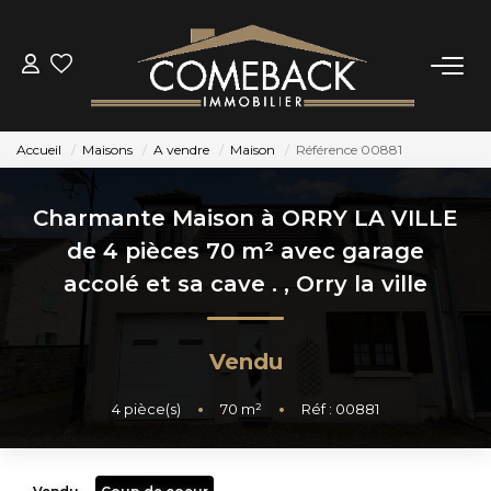
ACHETER
Accueil
Maisons
A vendre
Maison
Référence 00881
LOUER
Charmante Maison à ORRY LA VILLE
ESTIMER
de 4 pièces 70 m² avec garage
accolé et sa cave .
,
Orry la ville
NOTRE AGENCE
Vendu
BIENS VENDUS
4
pièce(s)
•
70
m²
•
Réf : 00881
CONTACT