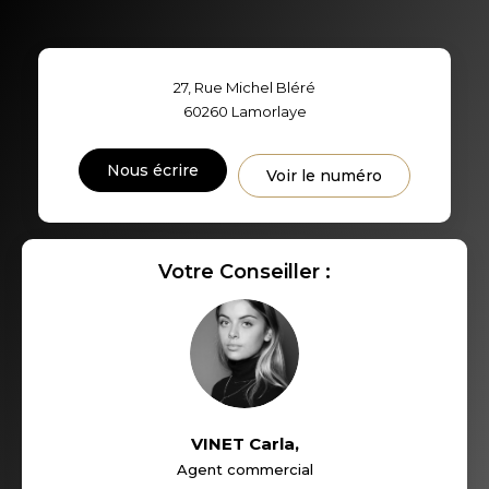
TAUX DE PROPRIÉTAIRES
TAUX D'HABITATION
27, Rue Michel Bléré
TAXE FONCIÈRE
PART DES MÉNAGES SANS
60260
Lamorlaye
VOITURE
DISTANCE DE L'AÉROPORT :
SUPERFICIE :
Nous écrire
Voir le numéro
RÉSULTATS DES LYCÉES
ECOLES ET CRÈCHES
Votre Conseiller :
RESTAURANTS ET CAFÉS
COMMERCES
MÉDECINS
VINET Carla
,
Agent commercial