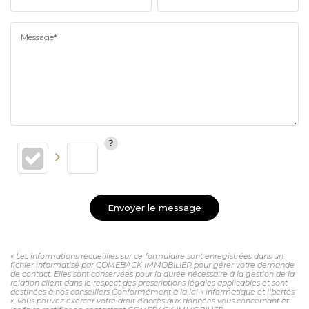
Message*
Envoyer le message
« Les informations recueillies sur ce formulaire sont enregistrées dans un
fichier informatisé par COMEBACK IMMOBILIER pour gérer votre demande
de contact. Elles sont conservées pour la durée nécessaire à la gestion de la
relation client dans le respect des prescriptions légales applicables et sont
destinées à nos conseillers Conformément à la loi « informatique et libertés
», vous pouvez exercer votre droit d'accès aux données vous concernant et