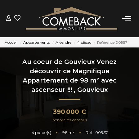
ACHETER
Accueil
Appartements
A vendre
4 pièces
Référence 00957
LOUER
Au coeur de Gouvieux Venez
ESTIMER
découvrir ce Magnifique
Appartement de 98 m² avec
NOTRE AGENCE
ascenseur !!!
,
Gouvieux
BIENS VENDUS
390 000 €
honoraires compris
CONTACT
4
pièce(s)
•
98
m²
•
Réf : 00957