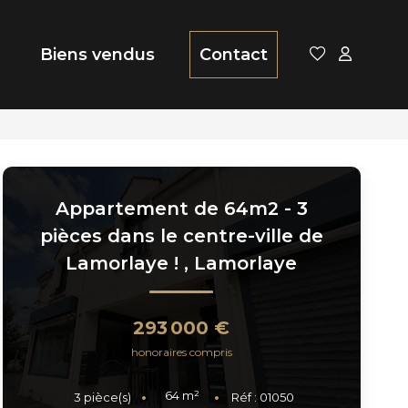
Biens vendus
Contact
Appartement de 64m2 - 3
pièces dans le centre-ville de
Lamorlaye !
,
Lamorlaye
293 000 €
honoraires compris
64
m²
3
pièce(s)
Réf :
01050