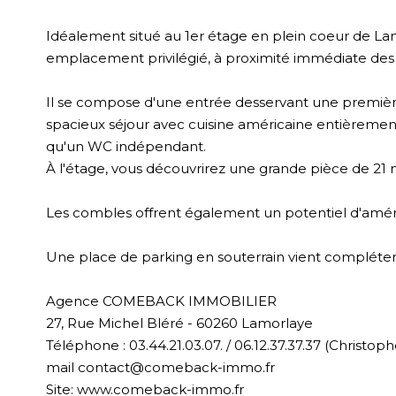
Idéalement situé au 1er étage en plein coeur de L
emplacement privilégié, à proximité immédiate des 
Il se compose d'une entrée desservant une première
spacieux séjour avec cuisine américaine entièrement
qu'un WC indépendant.
À l'étage, vous découvrirez une grande pièce de 21 
Les combles offrent également un potentiel d'am
Une place de parking en souterrain vient compléter
Agence COMEBACK IMMOBILIER
27, Rue Michel Bléré - 60260 Lamorlaye
Téléphone : 03.44.21.03.07. / 06.12.37.37.37 (Christo
mail contact@comeback-immo.fr
Site: www.comeback-immo.fr