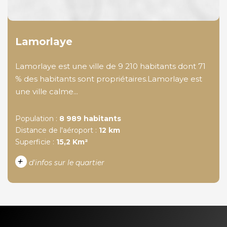
Lamorlaye
Lamorlaye est une ville de 9 210 habitants dont 71
% des habitants sont propriétaires.Lamorlaye est
une ville calme...
Population :
8 989 habitants
Distance de l'aéroport :
12 km
Superficie :
15,2 Km²
+
d'infos sur le quartier
DENSITÉ DE POPULATION
ENFANTS ET ADOLESCENTS
AGE MOYEN
REVENU MENSUEL PAR