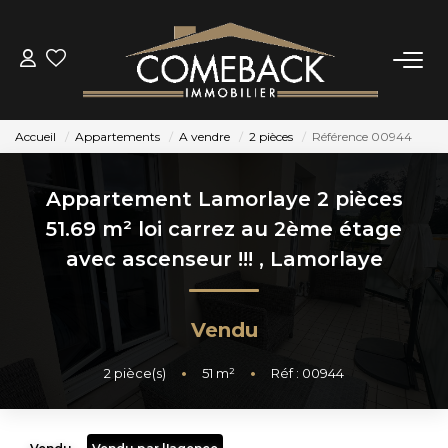
ACHETER
Accueil
Appartements
A vendre
2 pièces
Référence 00944
LOUER
Appartement Lamorlaye 2 pièces
ESTIMER
51.69 m² loi carrez au 2ème étage
avec ascenseur !!!
,
Lamorlaye
NOTRE AGENCE
Vendu
BIENS VENDUS
2
pièce(s)
•
51
m²
•
Réf : 00944
CONTACT