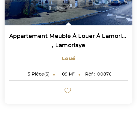
Appartement Meublé À Louer À Lamorlaye 5 Pièces 89.14 M² En...
,
Lamorlaye
Loué
89
M²
Réf :
00876
5
Pièce(s)