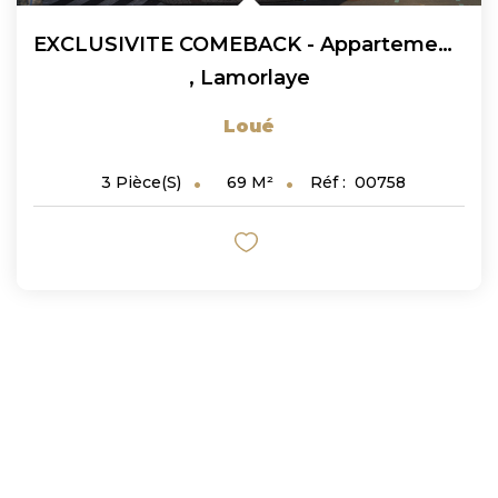
EXCLUSIVITE COMEBACK - Appartement À Louer À Lamorlaye 3...
,
Lamorlaye
Loué
69
M²
Réf :
00758
3
Pièce(s)