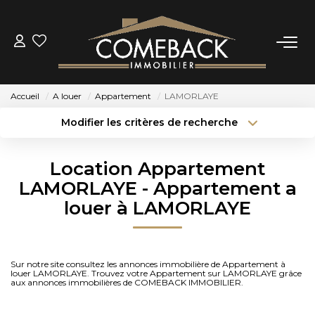
ACHETER
Accueil
A louer
Appartement
LAMORLAYE
LOUER
Modifier les critères de recherche
Type de transaction
Localisation
Acheter
Localisation
ESTIMER
Location Appartement
Type de bien
Sélectionnez...
Surface min
LAMORLAYE - Appartement a
NOTRE AGENCE
louer à LAMORLAYE
Budget max
Plus de critères
BIENS VENDUS
Créer une alerte
Sur notre site consultez les annonces immobilière de Appartement à
louer LAMORLAYE. Trouvez votre Appartement sur LAMORLAYE grâce
CONTACT
aux annonces immobilières de COMEBACK IMMOBILIER.