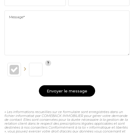
Message*
Envoyer le message
« Les informations recueillies sur ce formulaire sont enregistrées dans un
fichier informatisé par COMEBACK IMMOBILIER pour gérer votre demande
de contact. Elles sont conservées pour la durée nécessaire à la gestion de la
relation client dans le respect des prescriptions légales applicables et sont
destinées à nos conseillers Conformément à la loi « informatique et libertés
», vous pouvez exercer votre droit d'accès aux données vous concernant et