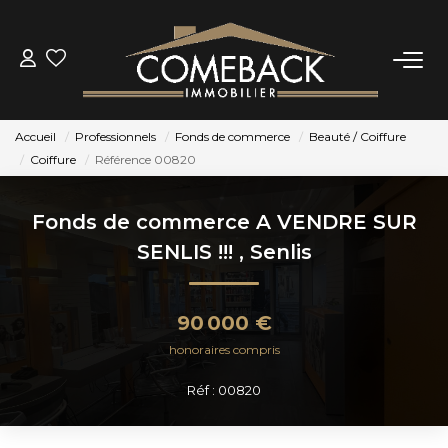
ACHETER
Accueil
Professionnels
Fonds de commerce
Beauté / Coiffure
LOUER
Coiffure
Référence 00820
ESTIMER
Fonds de commerce A VENDRE SUR
SENLIS !!!
,
Senlis
NOTRE AGENCE
90 000 €
BIENS VENDUS
honoraires compris
Réf : 00820
CONTACT