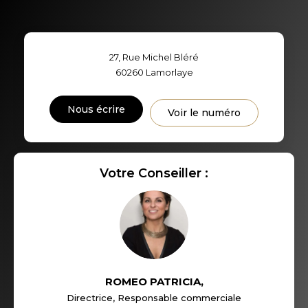
TAUX DE PROPRIÉTAIRES
TAUX D'HABITATION
27, Rue Michel Bléré
TAXE FONCIÈRE
PART DES MÉNAGES SANS
60260
Lamorlaye
VOITURE
DISTANCE DE L'AÉROPORT :
SUPERFICIE :
Nous écrire
Voir le numéro
RÉSULTATS DES LYCÉES
ECOLES ET CRÈCHES
RESTAURANTS ET CAFÉS
Votre Conseiller :
COMMERCES
MÉDECINS
ROMEO PATRICIA
,
Directrice, Responsable commerciale