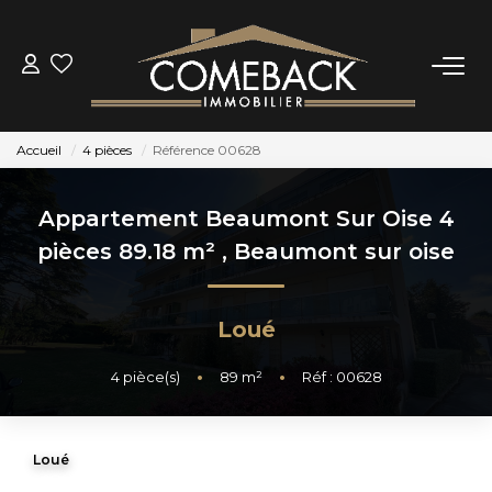
ACHETER
Accueil
4 pièces
Référence 00628
LOUER
Appartement Beaumont Sur Oise 4
ESTIMER
pièces 89.18 m²
,
Beaumont sur oise
NOTRE AGENCE
Loué
BIENS VENDUS
4
pièce(s)
•
89
m²
•
Réf : 00628
CONTACT
Loué