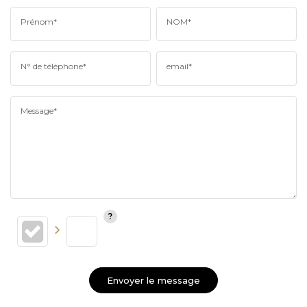
Prénom*
NOM*
N° de téléphone*
email*
Message*
Envoyer le message