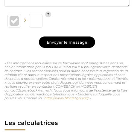
Envoyer le message
« Les informations recueillies sur ce formulaire sont enregistrées dans un
fichier informatisé par COMEBACK IMMOBILIER pour gérer votre demande
de contact. Elles sont conservées pour la durée nécessaire à la gestion de la
relation client dans le respect des prescriptions légales applicables et sont
destinées à nos conseillers Conformément à la loi « informatique et libertés
», vous pouvez exercer votre droit d'accès aux données vous concernant et
les faire rectifier en contactant COMEBACK IMMOBILIER
contact@comeback-immo.fr. Nous vous informons de l'existence de la liste
d'opposition au démarchage téléphonique « Bloctel », sur laquelle vous
pouvez vous inscrire ici :
https://www.bloctel.gouv.fr/
»
Les calculatrices