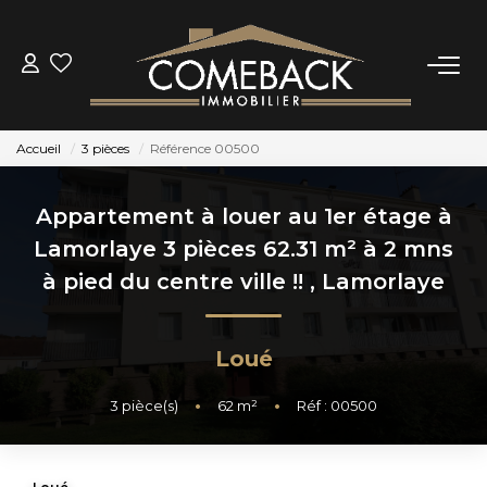
ACHETER
Accueil
3 pièces
Référence 00500
LOUER
Appartement à louer au 1er étage à
ESTIMER
Lamorlaye 3 pièces 62.31 m² à 2 mns
à pied du centre ville !!
,
Lamorlaye
NOTRE AGENCE
Loué
BIENS VENDUS
3
pièce(s)
•
62
m²
•
Réf : 00500
CONTACT