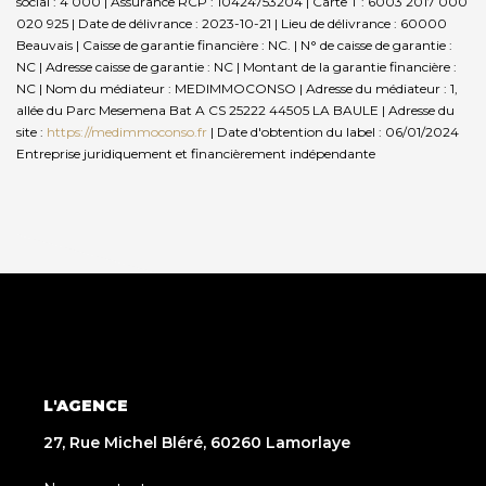
social : 4 000 | Assurance RCP : 10424753204 |
Carte T : 6003 2017 000
020 925 | Date de délivrance : 2023-10-21 | Lieu de délivrance : 60000
Beauvais | Caisse de garantie financière : NC. | N° de caisse de garantie :
NC | Adresse caisse de garantie : NC | Montant de la garantie financière :
NC | Nom du médiateur : MEDIMMOCONSO | Adresse du médiateur : 1,
allée du Parc Mesemena Bat A CS 25222 44505 LA BAULE | Adresse du
site :
https://medimmoconso.fr
| Date d'obtention du label : 06/01/2024
Entreprise juridiquement et financièrement indépendante
L'AGENCE
27, Rue Michel Bléré, 60260 Lamorlaye