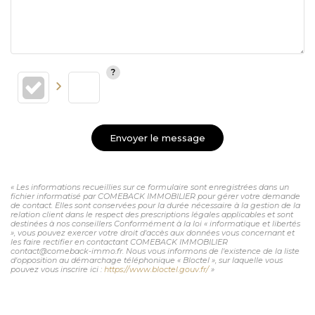
Envoyer le message
« Les informations recueillies sur ce formulaire sont enregistrées dans un
fichier informatisé par COMEBACK IMMOBILIER pour gérer votre demande
de contact. Elles sont conservées pour la durée nécessaire à la gestion de la
relation client dans le respect des prescriptions légales applicables et sont
destinées à nos conseillers Conformément à la loi « informatique et libertés
», vous pouvez exercer votre droit d'accès aux données vous concernant et
les faire rectifier en contactant COMEBACK IMMOBILIER
contact@comeback-immo.fr. Nous vous informons de l'existence de la liste
d'opposition au démarchage téléphonique « Bloctel », sur laquelle vous
pouvez vous inscrire ici :
https://www.bloctel.gouv.fr/
»