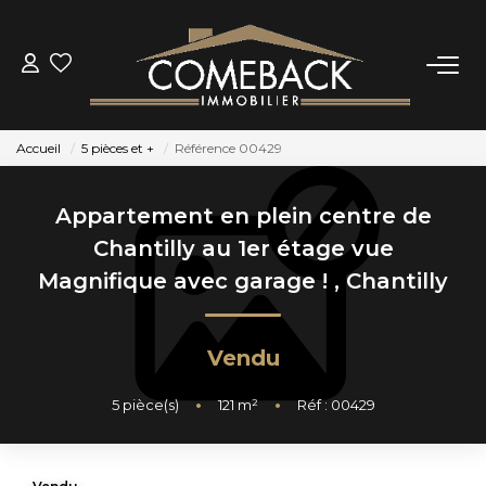
ACHETER
Accueil
5 pièces et +
Référence 00429
LOUER
Appartement en plein centre de
ESTIMER
Chantilly au 1er étage vue
Magnifique avec garage !
,
Chantilly
NOTRE AGENCE
Vendu
BIENS VENDUS
5
pièce(s)
•
121
m²
•
Réf : 00429
CONTACT