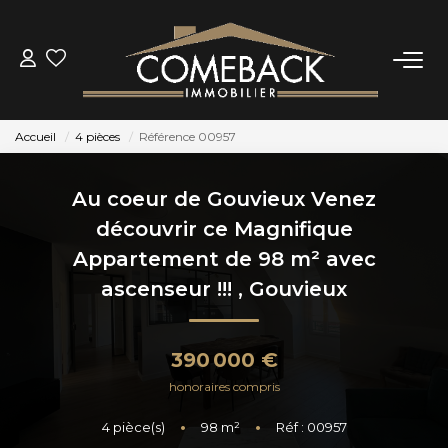
ACHETER
Accueil
4 pièces
Référence 00957
LOUER
Au coeur de Gouvieux Venez
ESTIMER
découvrir ce Magnifique
Appartement de 98 m² avec
NOTRE AGENCE
ascenseur !!!
,
Gouvieux
BIENS VENDUS
390 000 €
honoraires compris
CONTACT
4
pièce(s)
•
98
m²
•
Réf : 00957