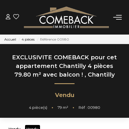
ACHETER
Accueil
4 pièces
Référence 00980
LOUER
EXCLUSIVITE COMEBACK pour cet
ESTIMER
appartement Chantilly 4 pièces
79.80 m² avec balcon !
,
Chantilly
NOTRE AGENCE
Vendu
BIENS VENDUS
4
pièce(s)
•
79
m²
•
Réf : 00980
CONTACT