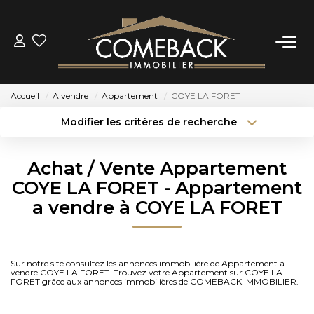
ACHETER
Accueil
A vendre
Appartement
COYE LA FORET
LOUER
Modifier les critères de recherche
Type de transaction
Localisation
Acheter
Localisation
ESTIMER
Achat / Vente Appartement
Type de bien
Sélectionnez...
Surface min
COYE LA FORET - Appartement
NOTRE AGENCE
a vendre à COYE LA FORET
Budget max
Plus de critères
BIENS VENDUS
Créer une alerte
Sur notre site consultez les annonces immobilière de Appartement à
vendre COYE LA FORET. Trouvez votre Appartement sur COYE LA
CONTACT
FORET grâce aux annonces immobilières de COMEBACK IMMOBILIER.