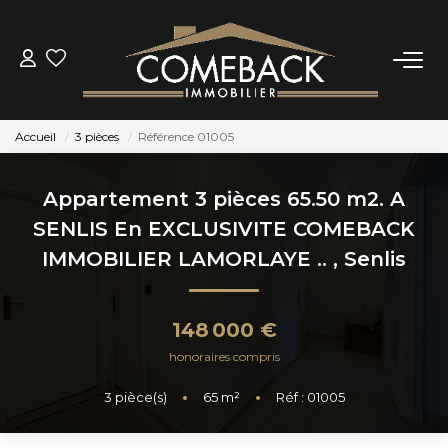
ACHETER
Accueil
3 pièces
Référence 01005
LOUER
Appartement 3 pièces 65.50 m2. A
ESTIMER
SENLIS En EXCLUSIVITE COMEBACK
IMMOBILIER LAMORLAYE ..
,
Senlis
NOTRE AGENCE
148 000 €
BIENS VENDUS
honoraires compris
3
pièce(s)
•
65
m²
•
Réf : 01005
CONTACT