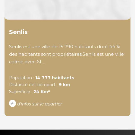
Senlis
Senlis est une ville de 15 790 habitants dont 44 %
des habitants sont propriétaires.Senlis est une ville
calme avec 61...
Population :
14 777 habitants
Distance de l'aéroport :
9 km
Superficie :
24 Km²
+
d'infos sur le quartier
DENSITÉ DE POPULATION
ENFANTS ET ADOLESCENTS