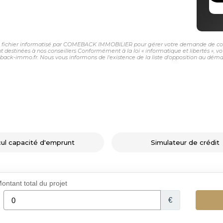
 un fichier informatisé par COMEBACK IMMOBILIER pour gérer votre demande de conta
sont destinées à nos conseillers Conformément à la loi « informatique et libertés »,
-immo.fr. Nous vous informons de l'existence de la liste d'opposition au démarch
cul capacité d'emprunt
Simulateur de crédit