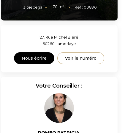
70
m²
3
pièce(s)
Réf :
00890
27, Rue Michel Bléré
60260
Lamorlaye
Nous écrire
Voir le numéro
Votre Conseiller :
ROMEO PATRICIA
,