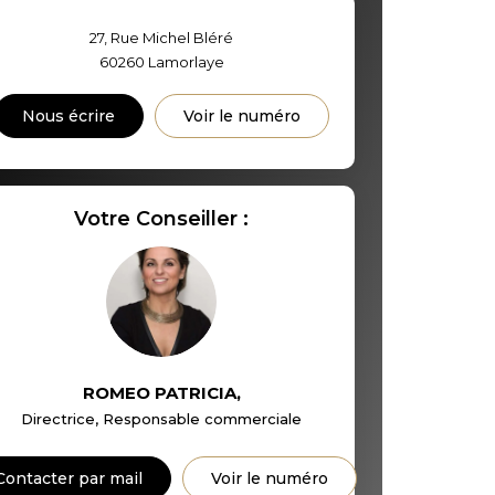
S ET CRÈCHES
27, Rue Michel Bléré
60260
Lamorlaye
INS
Nous écrire
Voir le numéro
Votre Conseiller :
ROMEO PATRICIA
,
Directrice, Responsable commerciale
Contacter par mail
Voir le numéro