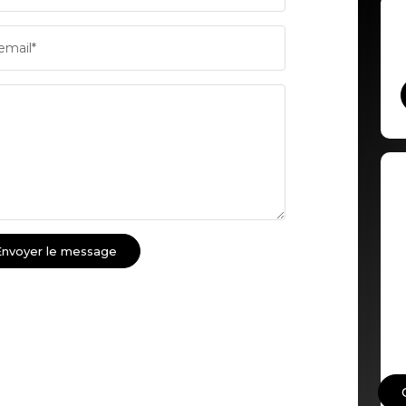
RÉSULTATS DES LYCÉES
ECOLE
email*
COMMERCES
MÉDEC
Envoyer le message