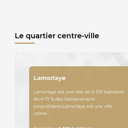
Le quartier centre-ville
Lamorlaye
Lamorlaye est une ville de 9 210 habitants
dont 71 % des habitants sont
propriétaires.Lamorlaye est une ville
calme...