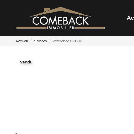
Ac
Accueil
3 pièces
Référence 00890
Vendu