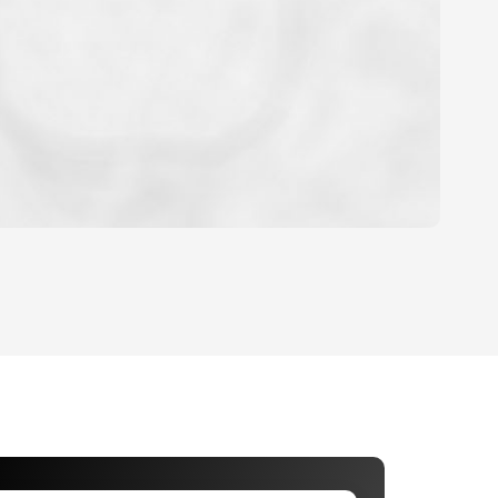
OYEN
D'HABITATION
CE DE L'AÉROPORT :