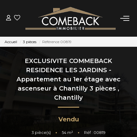
ACHETER
Accueil
3 pièces
Référence 00819
LOUER
EXCLUSIVITE COMMEBACK
ESTIMER
RESIDENCE LES JARDINS -
Appartement au 1er étage avec
NOTRE AGENCE
ascenseur à Chantilly 3 pièces
,
Chantilly
BIENS VENDUS
Vendu
CONTACT
3
pièce(s)
•
54
m²
•
Réf : 00819