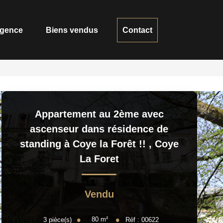
ce
Biens vendus
Contact
Appartement au 2ème avec
ascenseur dans résidence de
standing à Coye la Forêt !!
,
Coye
La Foret
Vendu
80
m²
3
pièce(s)
Réf :
00622