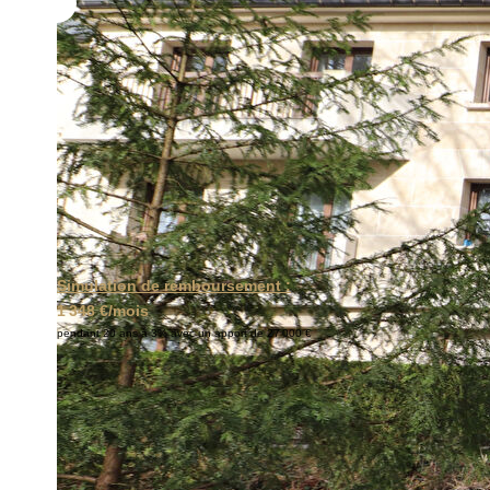
Simulation de remboursement :
1 348 €/mois
pendant 20 ans à 3% avec un apport de 27 000 €
Description
Réf : 00622
Proche à pied de la Gare TER RER de ORRY LA VILLE - 