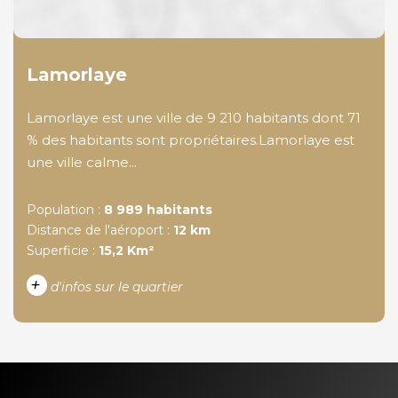
Lamorlaye
Lamorlaye est une ville de 9 210 habitants dont 71
% des habitants sont propriétaires.Lamorlaye est
une ville calme...
Population :
8 989 habitants
Distance de l'aéroport :
12 km
Superficie :
15,2 Km²
+
d'infos sur le quartier
DENSITÉ DE POPULATION
ENFANTS ET ADOLESCENTS
AGE MOYEN
REVENU MENSUEL PAR