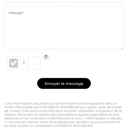
Message*
Envoyer le message
« Les informations recueillies sur ce formulaire sont enregistrées dans un
fichier informatisé par COMEBACK IMMOBILIER pour gérer votre demande
de contact. Elles sont conservées pour la durée nécessaire à la gestion de la
relation client dans le respect des prescriptions légales applicables et sont
destinées à nos conseillers Conformément à la loi « informatique et libertés
», vous pouvez exercer votre droit d'accès aux données vous concernant et
les faire rectifier en contactant COMEBACK IMMOBILIER