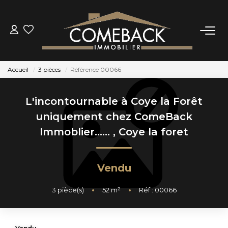
ACHETER
Accueil
3 pièces
Référence 00066
LOUER
L'incontournable à Coye la Forêt
ESTIMER
uniquement chez ComeBack
Immoblier......
,
Coye la foret
NOTRE AGENCE
Vendu
BIENS VENDUS
3
pièce(s)
•
52
m²
•
Réf : 00066
CONTACT