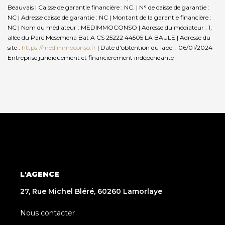
Beauvais | Caisse de garantie financière : NC. | N° de caisse de garantie :
NC | Adresse caisse de garantie : NC | Montant de la garantie financière :
NC | Nom du médiateur : MEDIMMOCONSO | Adresse du médiateur : 1,
allée du Parc Mesemena Bat A CS 25222 44505 LA BAULE | Adresse du
site :
https://medimmoconso.fr
| Date d'obtention du label : 06/01/2024
Entreprise juridiquement et financièrement indépendante
L'AGENCE
27, Rue Michel Bléré, 60260 Lamorlaye
Nous contacter