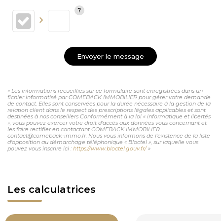
Envoyer le message
« Les informations recueillies sur ce formulaire sont enregistrées dans un
fichier informatisé par COMEBACK IMMOBILIER pour gérer votre demande
de contact. Elles sont conservées pour la durée nécessaire à la gestion de la
relation client dans le respect des prescriptions légales applicables et sont
destinées à nos conseillers Conformément à la loi « informatique et libertés
», vous pouvez exercer votre droit d'accès aux données vous concernant et
les faire rectifier en contactant COMEBACK IMMOBILIER
contact@comeback-immo.fr. Nous vous informons de l'existence de la liste
d'opposition au démarchage téléphonique « Bloctel », sur laquelle vous
pouvez vous inscrire ici :
https://www.bloctel.gouv.fr/
»
Les calculatrices