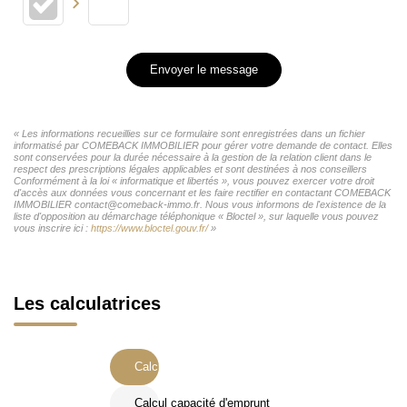
Envoyer le message
« Les informations recueillies sur ce formulaire sont enregistrées dans un fichier
informatisé par COMEBACK IMMOBILIER pour gérer votre demande de contact. Elles
sont conservées pour la durée nécessaire à la gestion de la relation client dans le
respect des prescriptions légales applicables et sont destinées à nos conseillers
Conformément à la loi « informatique et libertés », vous pouvez exercer votre droit
d'accès aux données vous concernant et les faire rectifier en contactant COMEBACK
IMMOBILIER contact@comeback-immo.fr. Nous vous informons de l'existence de la
liste d'opposition au démarchage téléphonique « Bloctel », sur laquelle vous pouvez
vous inscrire ici :
https://www.bloctel.gouv.fr/
»
Les calculatrices
Calcul Frais de notaire
Calcul capacité d'emprunt