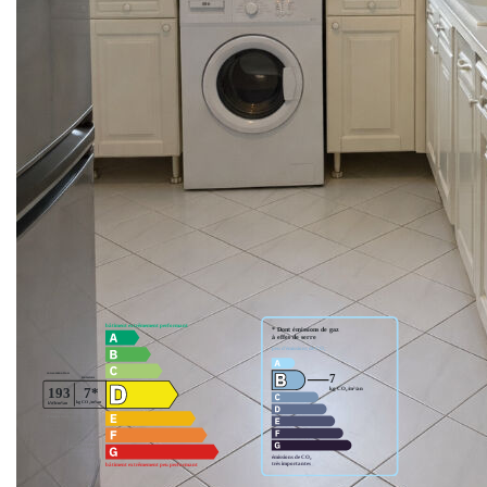
27, Rue Michel Bléré - 60260 Lamorlaye
Téléphone : 03.44.21.03.07. / 06.52.65.33.44 (Patricia
Roméo)
mail : contact@comeback-immo.fr
Site : www.comeback-immo.fr
**
Honoraires à la charge du vendeur
Nos honoraires
Nous contacter
Diagnostics énergétiques