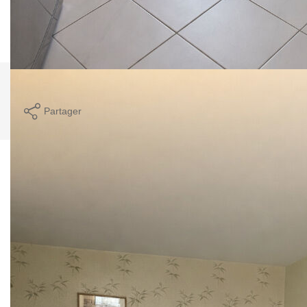
Montant estimé des dépenses annuelles d'énergie pour un
usage standard entre 1000€ et 1400€. Pour la date de
référence 16/03/2026.
Imprimer
Partager
Calculer mon budget
Ce bien est soumis à un diagnostic ERP (État
des Risques et Pollutions). Pour en savoir plus,
rendez-vous sur
https://www.georisques.gouv.fr/
Caractéristiques détaillées