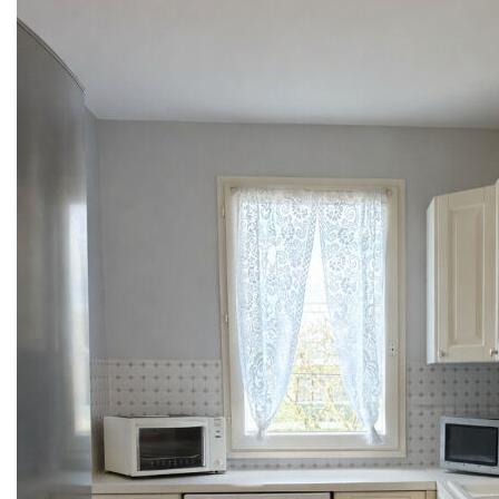
l'opportunité de personnaliser le bien à votre goût et d'en
faire un véritable cocon.
Emplacement privilégié, proche de la gare, des commerces
et de toutes les commodités.
Idéal pour un premier achat, un pied-à-terre ou un
investissement.
Les coûts sont estimés en fonction des caractéristiques de
votre logement et pour une utilisation standard sur 5 usages
(chauffage, eau chaude sanitaire, climatisation,
éclairage, auxiliaires) :
entre 1 000 € et 1 400 € par an.
Agence COMEBACK IMMOBILIER