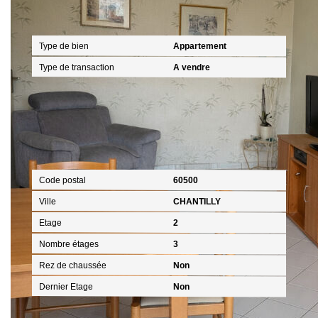
Général
Type de bien
Appartement
Type de transaction
A vendre
Localisation
Code postal
60500
Ville
CHANTILLY
Etage
2
Nombre étages
3
Rez de chaussée
Non
Dernier Etage
Non