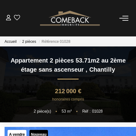
ACHETER
Accueil
2 pièces
Référence 01028
LOUER
Appartement 2 pièces 53.71m2 au 2ème
ESTIMER
étage sans ascenseur
,
Chantilly
NOTRE AGENCE
212 000 €
honoraires compris
BIENS VENDUS
2
pièce(s)
•
53
m²
•
Réf : 01028
CONTACT
A vendre
Nouveau