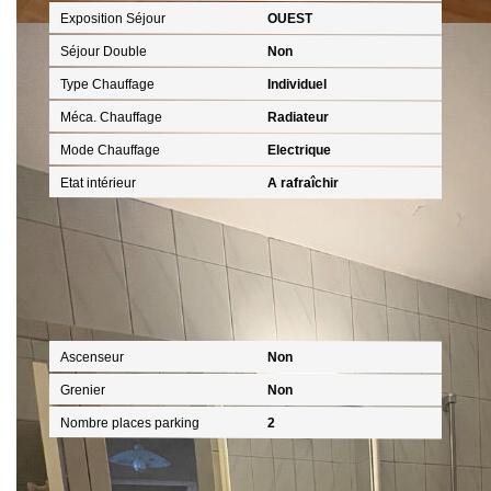
Exposition Séjour
OUEST
Séjour Double
Non
Type Chauffage
Individuel
Méca. Chauffage
Radiateur
Mode Chauffage
Electrique
Etat intérieur
A rafraîchir
Autres
Ascenseur
Non
Grenier
Non
Nombre places parking
2