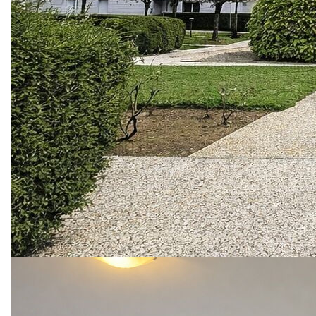
magnifique appartement idéalement situé, au 2 étage d'une
résidence calme et bien entretenue.
Il se compose de :
- une entrée accueillante,
- un séjour lumineux ouvrant sur un agréable balcon,
- une cuisine aménagée et équipée,
- une chambre confortable,
- une salle de bain,
- un WC indépendant.
Côté stationnement, ce bien dispose d'un véritable atout :
Une place de parking en sous-sol .
L'appartement se situe dans une résidence sans
ascenseur, offrant un cadre de vie paisible et recherché.
Des travaux de rafraîchissement sont à prévoir, laissant