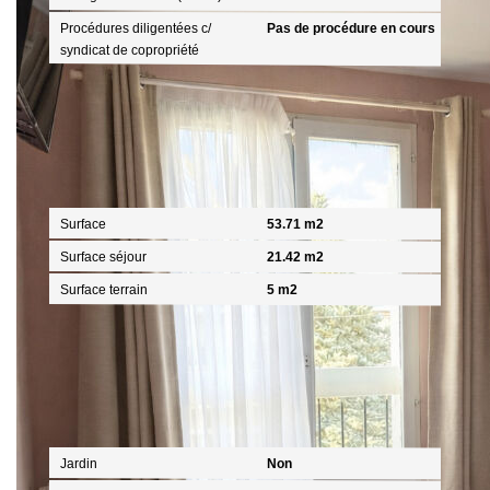
Procédures diligentées c/
Pas de procédure en cours
syndicat de copropriété
Surfaces
Surface
53.71 m2
Surface séjour
21.42 m2
Surface terrain
5 m2
Extérieur
Jardin
Non