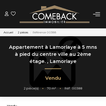
ACHETER
Accueil
2 pièces
Référence 00388
LOUER
Appartement à Lamorlaye à 5 mns
ESTIMER
à pied du centre ville au 2ème
étage.
,
Lamorlaye
NOTRE AGENCE
Vendu
BIENS VENDUS
2
pièce(s)
•
70
m²
•
Réf : 00388
CONTACT