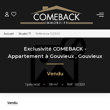
ACHETER
Accueil
Studio T1
Référence 00320
LOUER
Exclusivité COMEBACK -
ESTIMER
Appartement à Gouvieux
,
Gouvieux
NOTRE AGENCE
Vendu
BIENS VENDUS
1
pièce(s)
•
38
m²
•
Réf : 00320
CONTACT
Vendu