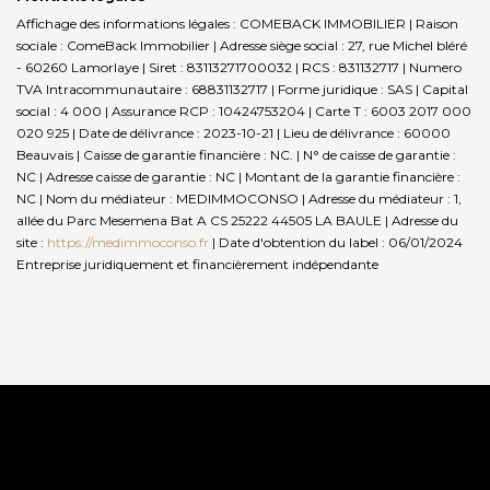
Affichage des informations légales : COMEBACK IMMOBILIER | Raison
sociale : ComeBack Immobilier | Adresse siège social : 27, rue Michel bléré
- 60260 Lamorlaye | Siret : 83113271700032 | RCS : 831132717 | Numero
TVA Intracommunautaire : 68831132717 | Forme juridique : SAS | Capital
social : 4 000 | Assurance RCP : 10424753204 |
Carte T : 6003 2017 000
020 925 | Date de délivrance : 2023-10-21 | Lieu de délivrance : 60000
Beauvais | Caisse de garantie financière : NC. | N° de caisse de garantie :
NC | Adresse caisse de garantie : NC | Montant de la garantie financière :
NC | Nom du médiateur : MEDIMMOCONSO | Adresse du médiateur : 1,
allée du Parc Mesemena Bat A CS 25222 44505 LA BAULE | Adresse du
site :
https://medimmoconso.fr
| Date d'obtention du label : 06/01/2024
Entreprise juridiquement et financièrement indépendante