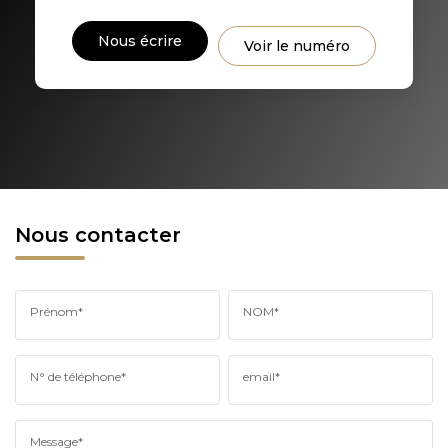
DISTANCE DE L'AÉROPORT :
SUPERFICIE :
Nous écrire
Voir le numéro
RÉSULTATS DES LYCÉES
ECOLES ET CRÈCHES
RESTAURANTS ET CAFÉS
COMMERCES
MÉDECINS
Nous contacter
Prénom*
NOM*
N° de téléphone*
email*
Message*