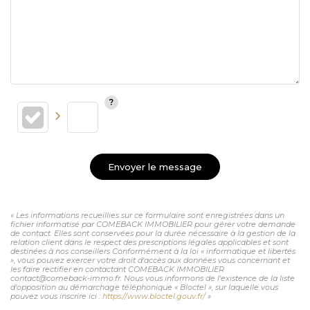
Envoyer le message
« Les informations recueillies sur ce formulaire sont enregistrées dans un
fichier informatisé par COMEBACK IMMOBILIER pour gérer votre demande
de contact. Elles sont conservées pour la durée nécessaire à la gestion de la
relation client dans le respect des prescriptions légales applicables et sont
destinées à nos conseillers Conformément à la loi « informatique et libertés
», vous pouvez exercer votre droit d'accès aux données vous concernant et
les faire rectifier en contactant COMEBACK IMMOBILIER
contact@comeback-immo.fr. Nous vous informons de l'existence de la liste
d'opposition au démarchage téléphonique « Bloctel », sur laquelle vous
pouvez vous inscrire ici :
https://www.bloctel.gouv.fr/
»