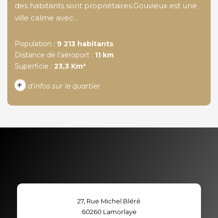
des habitants sont propriétaires.Gouvieux est une
ville calme avec...
Population :
9 213 habitants
Distance de l'aéroport :
11 km
Superficie :
23,3 Km²
+
d'infos sur le quartier
DENSITÉ DE POPULATION
ENFANTS ET ADOLESCENTS
AGE MOYEN
REVENU MENSUEL PAR
MÉNAGE
TAUX DE PROPRIÉTAIRES
TAUX D'HABITATION
27, Rue Michel Bléré
TAXE FONCIÈRE
PART DES MÉNAGES SANS
60260
Lamorlaye
VOITURE