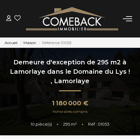
ACHETER
Accueil
Maison
Référence 01053
LOUER
Demeure d'exception de 295 m2 à
ESTIMER
Lamorlaye dans le Domaine du Lys !
,
Lamorlaye
NOTRE AGENCE
1 180 000 €
BIENS VENDUS
honoraires compris
10
pièce(s)
•
295
m²
•
Réf : 01053
CONTACT